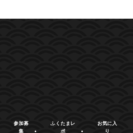
参加募
ふくたまレ
お気に入
集
ポ
り