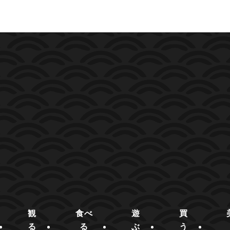
観
食べ
遊
買
る
る
ぶ
う