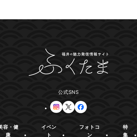
公式SNS
美容・健
イベン
フォトコ
特
康
ト
ン
集