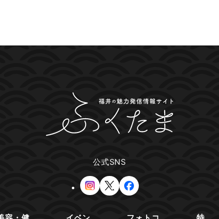
公式SNS
美容・健
イベン
フォトコ
特