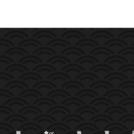
観
食べ
遊
買