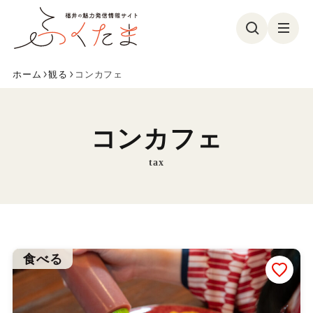
ホーム
観る
コンカフェ
観る
食べる
遊ぶ
買う
コンカフェ
美容・健康
イベント
tax
フォトコン
特集
参加募集
ふくたまレポ
お気に入り
食べる
ふくたまとは
メンバー紹介
お問い合わせ