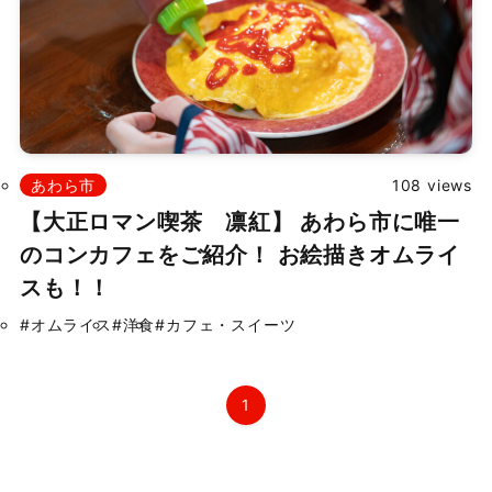
掲載依頼
プライバシーポリシー
あわら市
108 views
Japanese
▼
【大正ロマン喫茶 凛紅】 あわら市に唯一
のコンカフェをご紹介！ お絵描きオムライ
©
2026 ふくたま｜福井のグルメ・観光地の魅力発信情報サイト
スも！！
Powered by TOROSSA.
#オムライス
#洋食
#カフェ・スイーツ
1