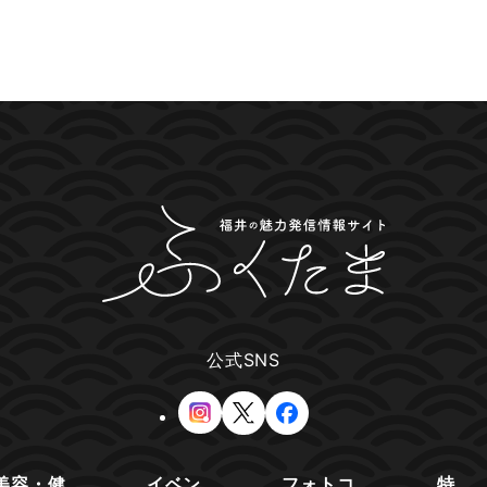
公式SNS
美容・健
イベン
フォトコ
特