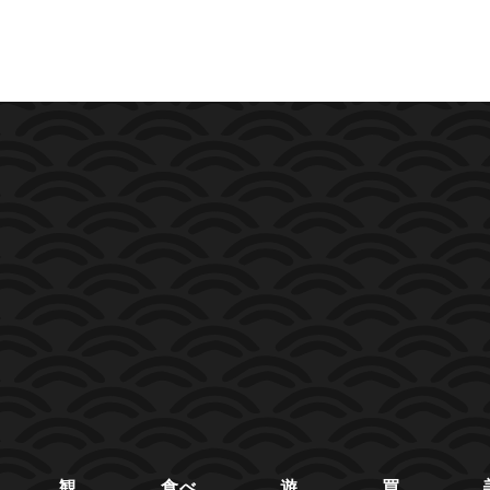
観
食べ
遊
買