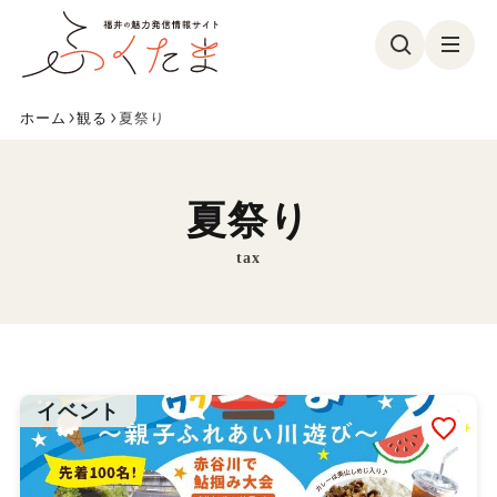
ホーム
観る
夏祭り
観る
食べる
遊ぶ
買う
夏祭り
美容・健康
イベント
tax
フォトコン
特集
参加募集
ふくたまレポ
お気に入り
イベント
ふくたまとは
メンバー紹介
お問い合わせ