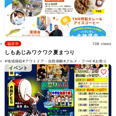
掲載依頼
プライバシーポリシー
福井市
108 views
Japanese
▼
しもあじみワクワク夏まつり
#地域発信
#アウトドア・自然体験
#グルメ・フード
#お祭り
©
2026 ふくたま｜福井のグルメ・観光地の魅力発信情報サイト
イベント
Powered by TOROSSA.