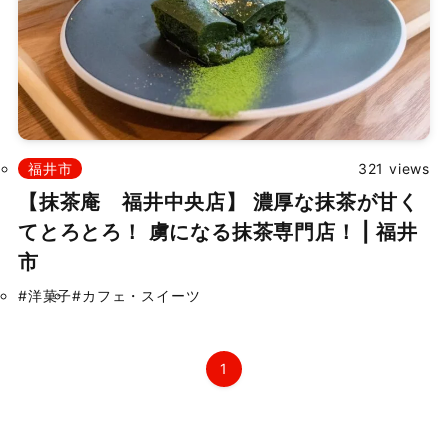
掲載依頼
プライバシーポリシー
福井市
321 views
Japanese
▼
【抹茶庵 福井中央店】 濃厚な抹茶が甘く
てとろとろ！ 虜になる抹茶専門店！ | 福井
©
2026 ふくたま｜福井のグルメ・観光地の魅力発信情報サイト
市
Powered by TOROSSA.
#洋菓子
#カフェ・スイーツ
1