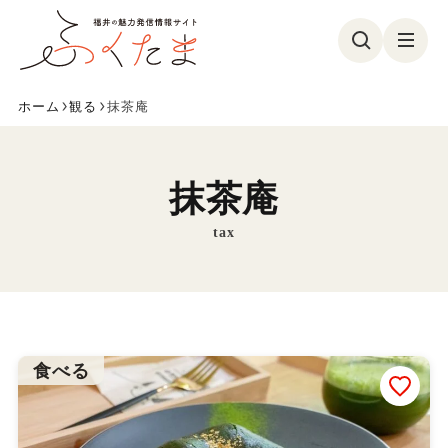
ホーム
観る
抹茶庵
観る
食べる
遊ぶ
買う
抹茶庵
美容・健康
イベント
tax
フォトコン
特集
参加募集
ふくたまレポ
お気に入り
食べる
ふくたまとは
メンバー紹介
お問い合わせ