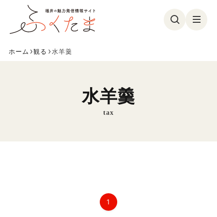
ホーム
観る
水羊羹
観る
食べる
遊ぶ
買う
水羊羹
美容・健康
イベント
tax
フォトコン
特集
参加募集
ふくたまレポ
お気に入り
1
ふくたまとは
メンバー紹介
お問い合わせ