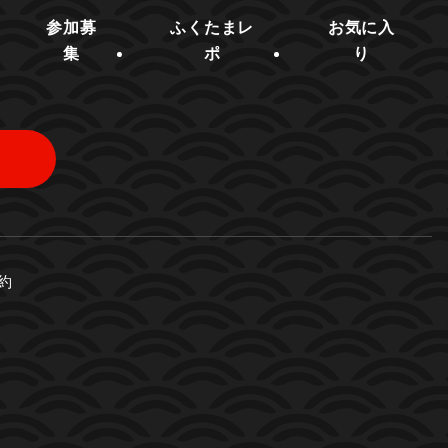
参加募
ふくたまレ
お気に入
集
ポ
り
約