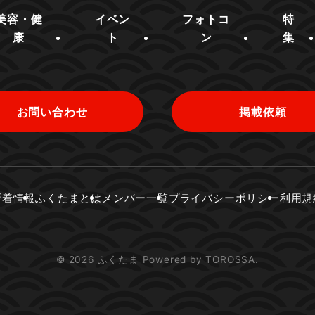
美容・健
イベン
フォトコ
特
康
ト
ン
集
お問い合わせ
掲載依頼
新着情報
ふくたまとは
メンバー一覧
プライバシーポリシー
利用規
© 2026 ふくたま Powered by TOROSSA.