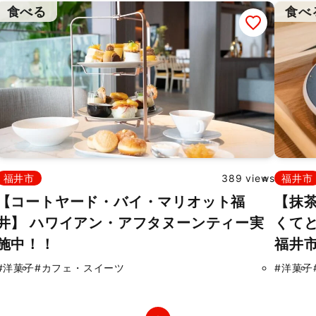
食べる
食べ
福井市
389 views
福井市
【コートヤード・バイ・マリオット福
【抹
井】 ハワイアン・アフタヌーンティー実
くてと
施中！！
福井
#洋菓子
#カフェ・スイーツ
#洋菓子