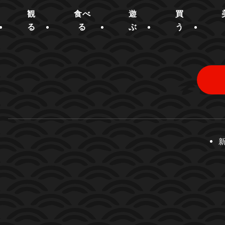
観
食べ
遊
買
る
る
ぶ
う