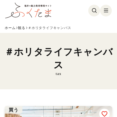
ホーム
観る
＃ホリタライフキャンバス
観る
食べる
遊ぶ
買う
＃ホリタライフキャンバ
美容・健康
イベント
ス
フォトコン
特集
tax
参加募集
ふくたまレポ
お気に入り
買う
ふくたまとは
メンバー紹介
お問い合わせ