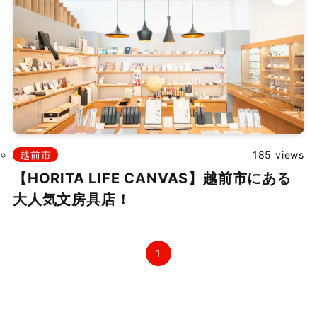
掲載依頼
プライバシーポリシー
Japanese
▼
越前市
185 views
©
2026 ふくたま｜福井のグルメ・観光地の魅力発信情報サイト
【HORITA LIFE CANVAS】越前市にある
Powered by TOROSSA.
大人気文房具店！
1