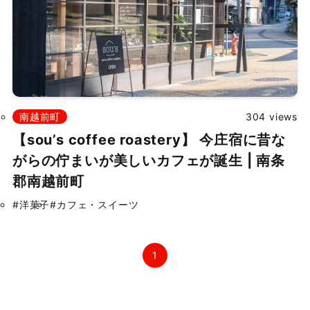
掲載依頼
プライバシーポリシー
南越前町
304 views
Japanese
▼
【sou’s coffee roastery】 今庄宿に昔な
がらの佇まいが美しいカフェが誕生 | 南条
©
2026 ふくたま｜福井のグルメ・観光地の魅力発信情報サイト
郡南越前町
Powered by TOROSSA.
#洋菓子
#カフェ・スイーツ
1