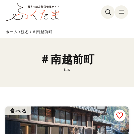
ホーム
観る
＃南越前町
観る
食べる
遊ぶ
買う
＃南越前町
美容・健康
イベント
tax
フォトコン
特集
参加募集
ふくたまレポ
お気に入り
食べる
ふくたまとは
メンバー紹介
お問い合わせ