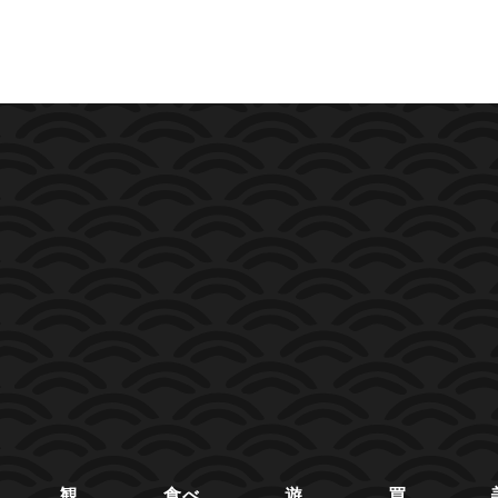
観
食べ
遊
買