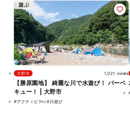
遊ぶ
大野市
1,021 views
【勝原園地】 綺麗な川で水遊び！ バーベ
キュー！ | 大野市
#アクティビティ
#川遊び