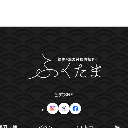
公式SNS
美容・健
イベン
フォトコ
特