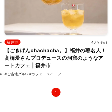
掲載依頼
プライバシーポリシー
福井市
46 views
Japanese
▼
【ごきげんchachacha。】福井の著名人！
高橋愛さんプロデュースの洞窟のようなア
©
2026 ふくたま｜福井のグルメ・観光地の魅力発信情報サイト
ートカフェ | 福井市
Powered by TOROSSA.
#ご当地グルメ
#カフェ・スイーツ
1