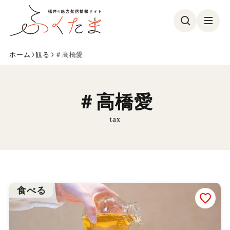
ホーム
観る
＃高橋愛
観る
食べる
遊ぶ
買う
＃高橋愛
美容・健康
イベント
tax
フォトコン
特集
参加募集
ふくたまレポ
お気に入り
食べる
ふくたまとは
メンバー紹介
お問い合わせ