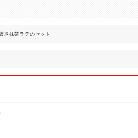
濃厚抹茶ラテのセット
！