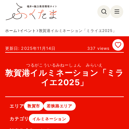
ホーム
イベント
敦賀港イルミネーション「ミライエ2025」
観る
食べる
337 views
更新日: 2025年11月14日
遊ぶ
買う
美容・健康
イベント
つるがこういるみねーしょん みらいえ
敦賀港イルミネーション「ミラ
フォトコン
特集
イエ2025」
参加募集
ふくたまレポ
お気に入り
エリア
敦賀市
若狭路エリア
カテゴリ
イルミネーション
ふくたまとは
メンバー紹介
お問い合わせ