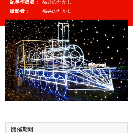
記事作成者：
福井のたかし
撮影者：
福井のたかし
掲載依頼
プライバシーポリシー
Japanese
▼
©
2026 ふくたま｜福井のグルメ・観光地の魅力発信情報サイト
Powered by TOROSSA.
開催期間