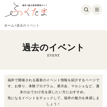
ホーム
過去のイベント
観る
食べる
遊ぶ
買う
過去のイベント
美容・健康
イベント
EVENT
フォトコン
特集
参加募集
ふくたまレポ
福井で開催される最新のイベント情報を紹介するページで
す。お祭り、体験プログラム、展示会、マルシェなど、週
お気に入り
末のおでかけ先を探したい方におすすめ。
気になるイベントをチェックして、福井の魅力を体感しま
しょう！
ふくたまとは
メンバー紹介
お問い合わせ