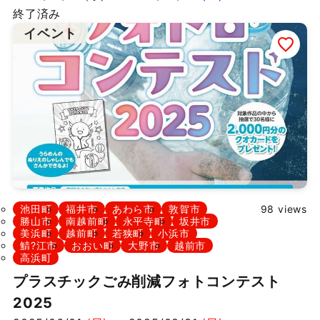
終了済み
イベント
池田町
福井市
あわら市
敦賀市
98 views
勝山市
南越前町
永平寺町
坂井市
美浜町
越前町
若狭町
小浜市
鯖?江市
おおい町
大野市
越前市
高浜町
プラスチックごみ削減フォトコンテスト
2025