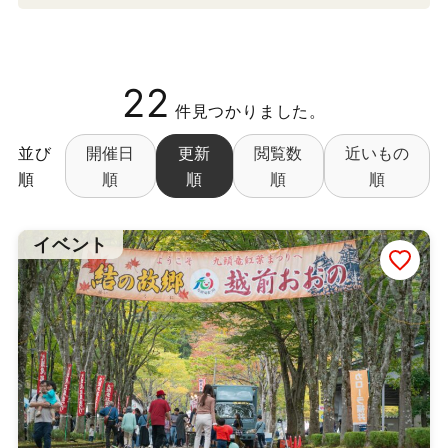
掲載依頼
プライバシーポリシー
22
件見つかりました。
並び
開催日
更新
閲覧数
近いもの
順
順
順
順
順
Japanese
▼
©
2026 ふくたま｜福井のグルメ・観光地の魅力発信情報サイト
イベント
Powered by TOROSSA.