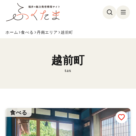
ホーム
食べる
丹南エリア
越前町
観る
食べる
遊ぶ
買う
越前町
美容・健康
イベント
tax
フォトコン
特集
参加募集
ふくたまレポ
お気に入り
食べる
ふくたまとは
メンバー紹介
お問い合わせ