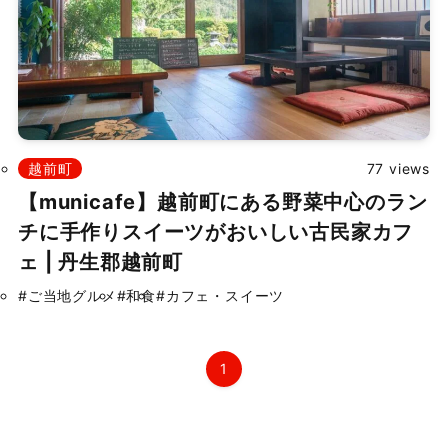
掲載依頼
プライバシーポリシー
越前町
77 views
Japanese
▼
【municafe】越前町にある野菜中心のラン
チに手作りスイーツがおいしい古民家カフ
©
2026 ふくたま｜福井のグルメ・観光地の魅力発信情報サイト
ェ | 丹生郡越前町
Powered by TOROSSA.
#ご当地グルメ
#和食
#カフェ・スイーツ
1