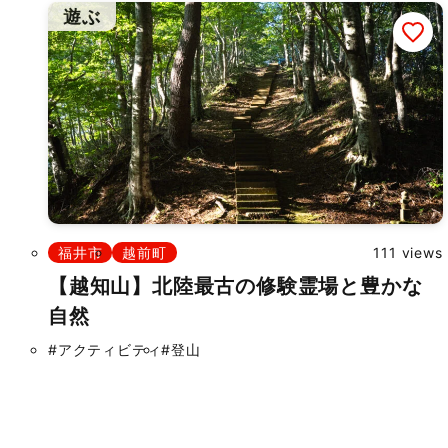
遊ぶ
福井市
越前町
111 views
【越知山】北陸最古の修験霊場と豊かな
自然
#アクティビティ
#登山