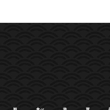
観
食べ
遊
買