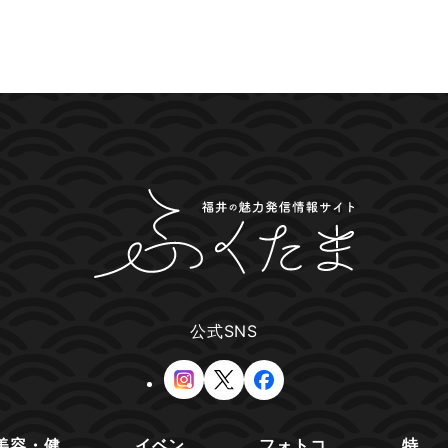
公式SNS
美容・健
イベン
フォトコ
特