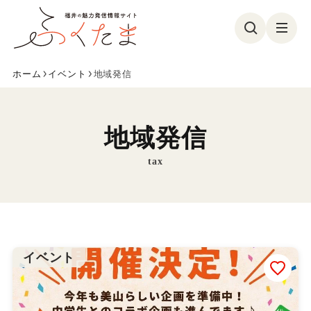
ホーム
イベント
地域発信
観る
食べる
遊ぶ
買う
地域発信
美容・健康
イベント
tax
フォトコン
特集
参加募集
ふくたまレポ
お気に入り
イベント
ふくたまとは
メンバー紹介
お問い合わせ