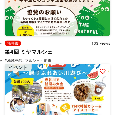
掲載依頼
プライバシーポリシー
福井市
103 views
Japanese
▼
第4回 ミヤマルシェ
#地域発信
#マルシェ・朝市
©
2026 ふくたま｜福井のグルメ・観光地の魅力発信情報サイト
イベント
Powered by TOROSSA.