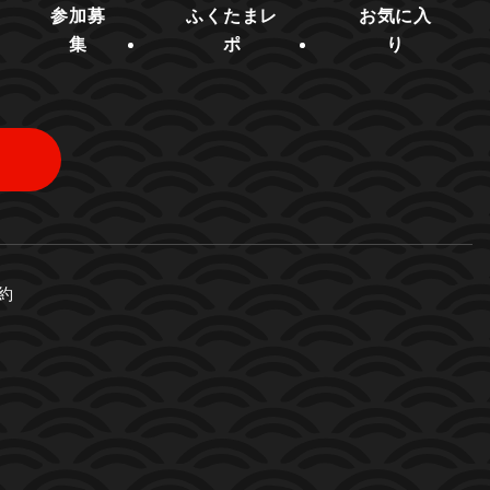
参加募
ふくたまレ
お気に入
集
ポ
り
約