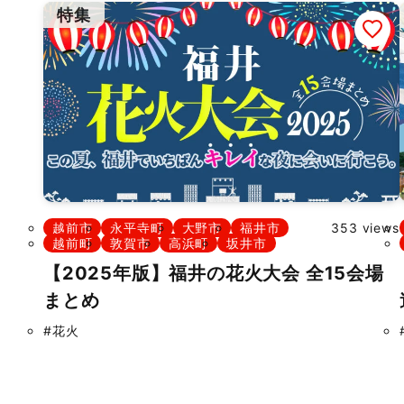
特集
越前市
永平寺町
大野市
福井市
353 views
越前町
敦賀市
高浜町
坂井市
【2025年版】福井の花火大会 全15会場
まとめ
#花火