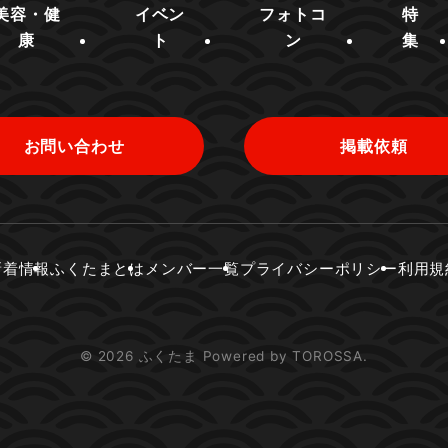
美容・健
イベン
フォトコ
特
康
ト
ン
集
お問い合わせ
掲載依頼
新着情報
ふくたまとは
メンバー一覧
プライバシーポリシー
利用規
© 2026 ふくたま Powered by TOROSSA.