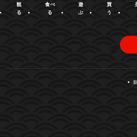
観
食べ
遊
買
る
る
ぶ
う