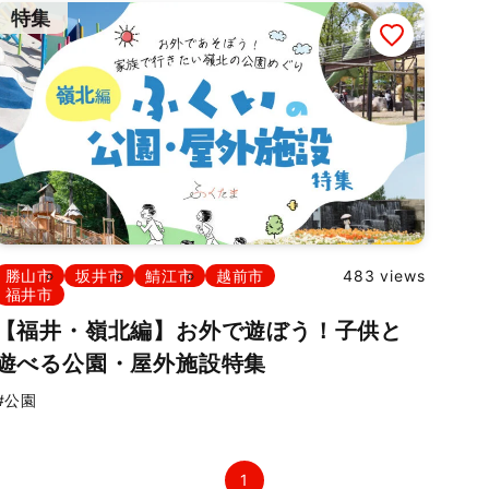
特集
勝山市
坂井市
鯖江市
越前市
483 views
福井市
【福井・嶺北編】お外で遊ぼう！子供と
遊べる公園・屋外施設特集
#公園
1